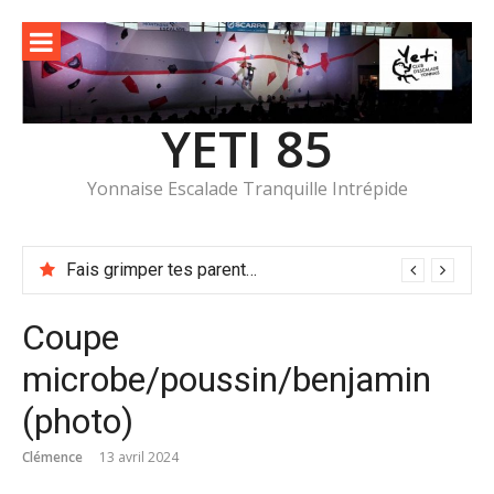
Aller
au
contenu
YETI 85
Yonnaise Escalade Tranquille Intrépide
Fais grimper tes parents (à l’Assemblée Générale) !
Coupe
microbe/poussin/benjamin
(photo)
Clémence
13 avril 2024